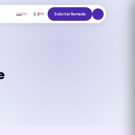
Solicitar llamada
CO
MX
e