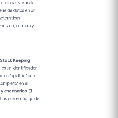
e líneas verticales
erie de datos en un
cterísticas
nventario, compra y
(Stock Keeping
U es un identificador
o un "apellido" que
completo" en el
 y escenarios.
El
ntras que el código de