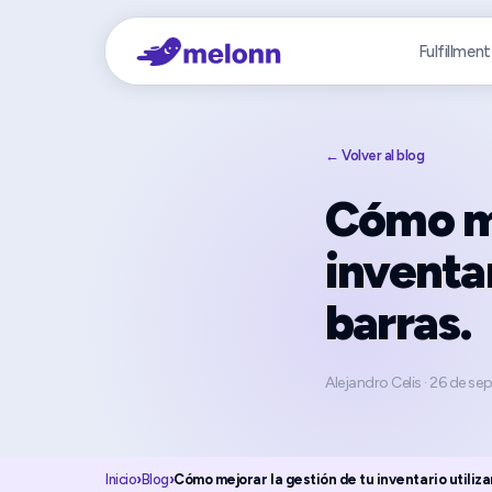
Fulfillment
← Volver al blog
Cómo me
inventa
barras.
Alejandro Celis
·
26 de se
Inicio
›
Blog
›
Cómo mejorar la gestión de tu inventario utiliz