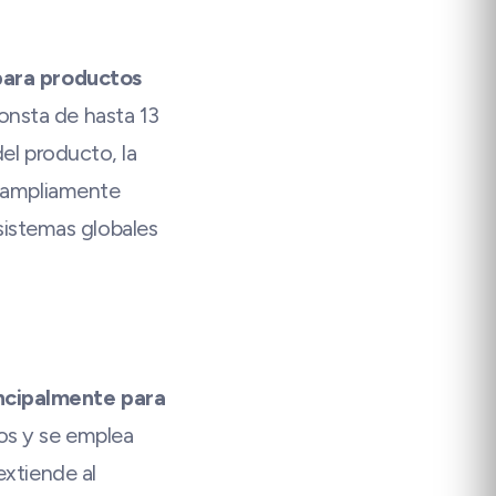
para productos
onsta de hasta 13
del producto, la
s ampliamente
istemas globales
incipalmente para
tos y se emplea
extiende al